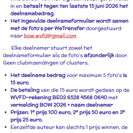
in en
betaalt tegen ten laatste 15 juni 2026 het
deelnamebedrag.
Het ingevulde deelnameformulier wordt samen
met de foto
’
s per WeTransfer
doorgestuurd
naar
bow.wvfd@gmail.com
.
Elke deelnemer stuurt zowel het
deelnameformulier als de foto’s
afzonderlijk
door.
Geen clubinzendingen of clusters.
Het deelname bedrag
voor maximum 5 foto
’
s
is
15 euro
.
De betaling
van die 15 euro wordt gedaan op de
WVFD-rekening BE02 6528 4568 0640
met
vermelding BOW 2026 + naam deelnemer
e
e
e
Prijzen: 1
prijs 100 euro, 2
prijs 50 euro en 3
prijs 25 euro.
Eenzelfde auteur kan slechts 1 prijs winnen, de