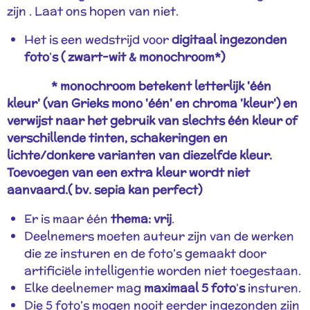
zijn . Laat ons hopen van niet.
Het is een wedstrijd voor
digitaal ingezonden
foto
’
s ( zwart-wit & monochroom*)
* monochroom betekent letterlijk '
éé
n
kleur' (van Grieks mono '
éé
n' en chroma 'kleur') en
verwijst naar het gebruik van slechts
éé
n kleur of
verschillende tinten, schakeringen en
lichte/donkere varianten van diezelfde kleur
.
Toevoegen van een extra kleur wordt niet
aanvaard.( bv. sepia kan perfect)
Er is maar één
thema: vrij
.
Deelnemers moeten auteur zijn van de werken
die ze insturen en de foto’s gemaakt door
artificiële intelligentie worden niet toegestaan.
Elke deelnemer mag
maximaal 5 foto
’
s
insturen.
Die 5 foto’s mogen nooit eerder ingezonden zijn