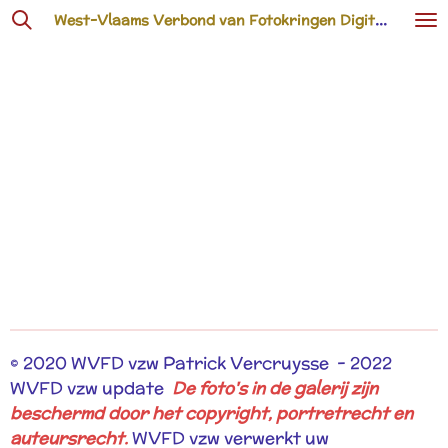
West-Vlaams Verbond van Fotokringen Digitaal vzw
Ga
direct
naar
de
hoofdinhoud
© 2020 WVFD vzw Patrick Vercruysse - 2022
WVFD vzw update
De foto's in de galerij zijn
beschermd door het copyright, portretrecht en
auteursrecht.
WVFD vzw verwerkt uw