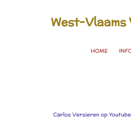
Ga
direct
West-Vlaams V
naar
de
hoofdinhoud
HOME
INF
Carlos Versieren op Youtube