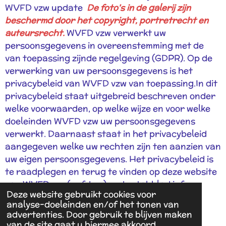
WVFD vzw update
De foto's in de galerij zijn
beschermd door het copyright, portretrecht en
auteursrecht.
WVFD vzw verwerkt uw
persoonsgegevens in overeenstemming met de
van toepassing zijnde regelgeving (GDPR). Op de
verwerking van uw persoonsgegevens is het
privacybeleid van WVFD vzw van toepassing.In dit
privacybeleid staat uitgebreid beschreven onder
welke voorwaarden, op welke wijze en voor welke
doeleinden WVFD vzw uw persoonsgegevens
verwerkt. Daarnaast staat in het privacybeleid
aangegeven welke uw rechten zijn ten aanzien van
uw eigen persoonsgegevens. Het privacybeleid is
te raadplegen en terug te vinden op deze website
van WVFDvzw (wvfd.eu) onder tabblad info-
Deze website gebruikt cookies voor
privacybeleid.
analyse-doeleinden en/of het tonen van
Powered by
JouwWeb
advertenties. Door gebruik te blijven maken
van de site gaat u hiermee akkoord.