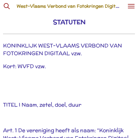
West-Vlaams Verbond van Fotokringen Digitaal vzw
Ga
direct
STATUTEN
naar
de
hoofdinhoud
KONINKLIJK WEST-VLAAMS VERBOND VAN
FOTOKRINGEN DIGITAAL vzw.
Kort: WVFD vzw.
TITEL I Naam, zetel, doel, duur
Art. 1 De vereniging heeft als naam: “Koninklijk
West-Vlaams Verbond van Fotokringen Digitaal,